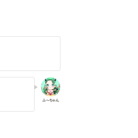
使い方
03月11日
風俗店のリアルな口コミが見
いお店選びの秘訣【ス...