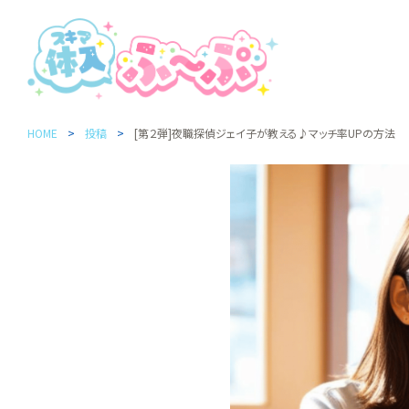
HOME
投稿
[第２弾]夜職探偵ジェイ子が教える♪マッチ率UPの方法