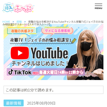
HOME
投稿
夜職の悩みを解決するYouTubeチャンネル夜職TV【ジェイ子のお悩
み相談室】がスタート！【スキマ体入ふ～ぷ】
この記事は約1分で読めます。
最新情報
2025年08月09日